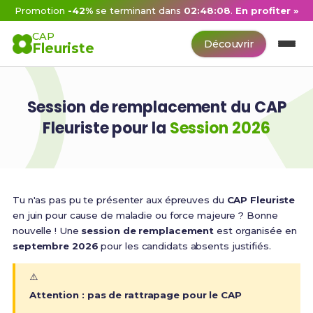
Promotion
-42%
se terminant dans
02:48:08
.
En profiter »
CAP
Découvrir
Fleuriste
Session de remplacement du CAP
Fleuriste pour la
Session 2026
Tu n'as pas pu te présenter aux épreuves du
CAP Fleuriste
en juin pour cause de maladie ou force majeure ? Bonne
nouvelle ! Une
session de remplacement
est organisée en
septembre 2026
pour les candidats absents justifiés.
⚠️
Attention : pas de rattrapage pour le CAP