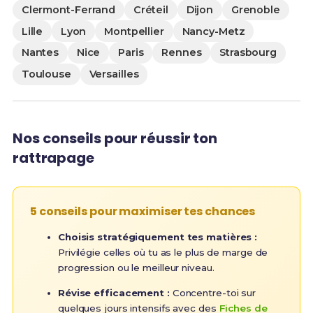
Clermont-Ferrand
Créteil
Dijon
Grenoble
Lille
Lyon
Montpellier
Nancy-Metz
Nantes
Nice
Paris
Rennes
Strasbourg
Toulouse
Versailles
Nos conseils pour réussir ton
rattrapage
5 conseils pour maximiser tes chances
Choisis stratégiquement tes matières :
Privilégie celles où tu as le plus de marge de
progression ou le meilleur niveau.
Révise efficacement :
Concentre-toi sur
quelques jours intensifs avec des
Fiches de