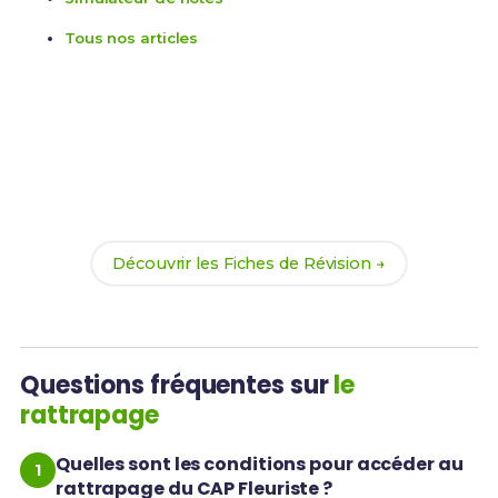
Tous nos articles
Prêt(e) à réussir ton rattrapage ?
Révise efficacement avec nos
170 Fiches de
Révision
pour le CAP Fleuriste et maximise tes
chances de réussite !
Découvrir les Fiches de Révision →
Questions fréquentes sur
le
rattrapage
Quelles sont les conditions pour accéder au
rattrapage du CAP Fleuriste ?