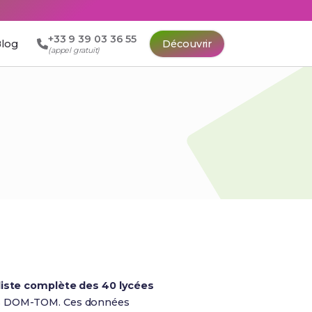
+33 9 39 03 36 55
log
Découvrir
(appel gratuit)
liste complète des 40 lycées
les DOM-TOM. Ces données