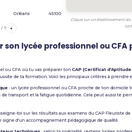
Orléans
45100
Clique sur un établissement du t
car
→
1 / 7
 son lycée professionnel ou CFA 
nel ou CFA où tu vas préparer ton
CAP (Certificat d'Aptitude
ssite de ta formation. Voici les principaux critères à prendre
ique
: un lycée professionnel ou CFA proche de ton domicile t
s de transport et la fatigue quotidienne. Cela peut aussi te pe
nseigne-toi sur les résultats aux examens du CAP Fleuriste de
 le signe d'un accompagnement pédagogique de qualité.
ateaux techniques
: selon ta spécialité, certains lycées prof