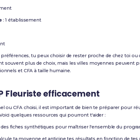
ement
e
: 1 établissement
ent
s préférences, tu peux choisir de rester proche de chez toi ou 
t souvent plus de choix, mais les villes moyennes peuvent p
ionnels et CFA à taille humaine.
 Fleuriste efficacement
el ou CFA choisi, il est important de bien te préparer pour ré
 Voici quelques ressources qui pourront t'aider :
 des fiches synthétiques pour maîtriser l'ensemble du prog
alcule ta moyenne et anticipe tes résultats en fonction de tes 