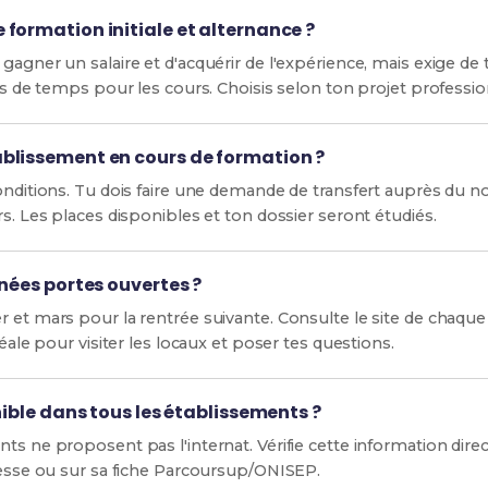
formation initiale et alternance ?
gagner un salaire et d'acquérir de l'expérience, mais exige de 
us de temps pour les cours. Choisis selon ton projet profession
blissement en cours de formation ?
conditions. Tu dois faire une demande de transfert auprès du n
rs. Les places disponibles et ton dossier seront étudiés.
rnées portes ouvertes ?
r et mars pour la rentrée suivante. Consulte le site de chaqu
déale pour visiter les locaux et poser tes questions.
nible dans tous les établissements ?
nts ne proposent pas l'internat. Vérifie cette information di
éresse ou sur sa fiche Parcoursup/ONISEP.