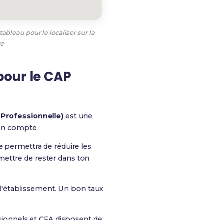
ableau pour le localiser sur la
te
pour le CAP
 Professionnelle)
est une
 en compte :
e permettra de réduire les
rmettre de rester dans ton
 l'établissement. Un bon taux
essionnels et CFA disposent de