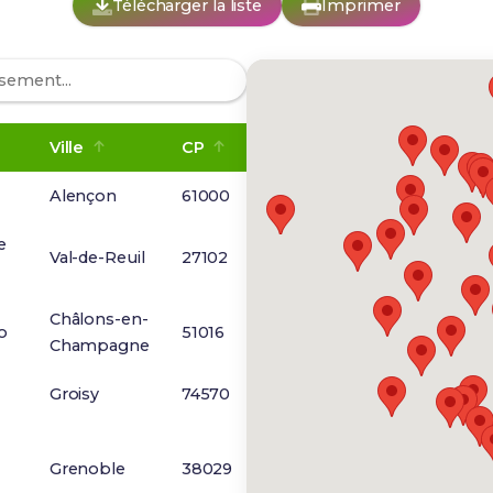
Télécharger la liste
Imprimer
Ville
CP
Alençon
61000
e
Val-de-Reuil
27102
Châlons-en-
o
51016
Champagne
Groisy
74570
Grenoble
38029