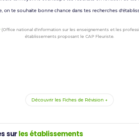
e, on te souhaite bonne chance dans tes recherches d'établis
P
(Office national d'information sur les enseignements et les professi
établissements proposant le CAP Fleuriste.
Tu as trouvé ton établissement ?
 réussir ton CAP Fleuriste avec nos
170 Fiches de Révision
. 
prêt(e) dès la rentrée !
Découvrir les Fiches de Révision →
es sur
les établissements