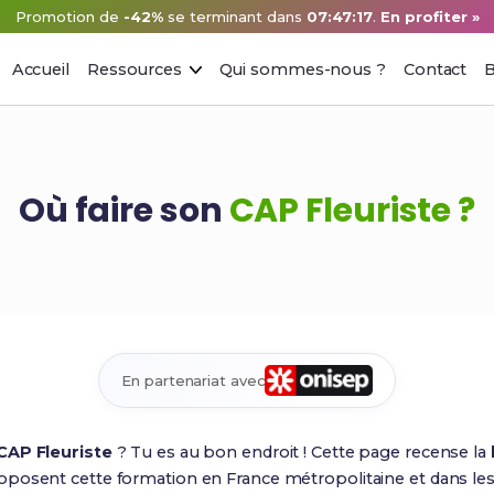
Promotion de
-42%
se terminant dans
07:47:16
.
En profiter »
Accueil
Ressources
Qui sommes-nous ?
Contact
B
Où faire son
CAP Fleuriste ?
En partenariat avec
 CAP Fleuriste
? Tu es au bon endroit ! Cette page recense la
oposent cette formation en France métropolitaine et dans 