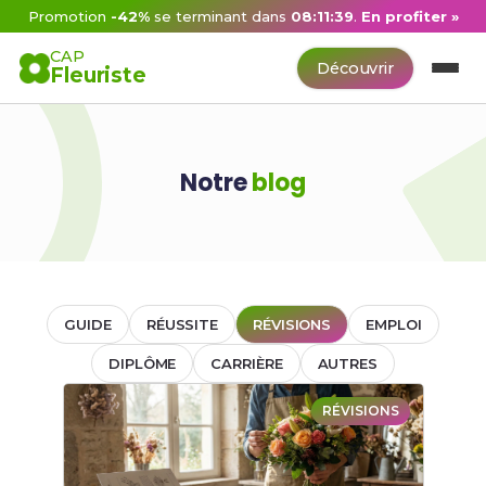
Promotion
-42%
se terminant dans
08:11:39
.
En profiter »
CAP
Découvrir
Fleuriste
Notre
blog
GUIDE
RÉUSSITE
RÉVISIONS
EMPLOI
DIPLÔME
CARRIÈRE
AUTRES
RÉVISIONS