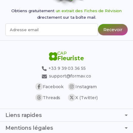
Obtiens gratuitement
un extrait des Fiches de Révision
directement sur ta boîte mail.
Recevoir
Adresse email
CAP
Fleuriste
+33 9 39 03 36 55
support@formav.co
Facebook
Instagram
Threads
X (Twitter)
Liens rapides
Page d'accueil
Mentions légales