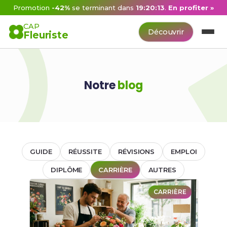
Promotion
-42%
se terminant dans
19:20:13
.
En profiter »
CAP
Découvrir
Fleuriste
Notre
blog
GUIDE
RÉUSSITE
RÉVISIONS
EMPLOI
DIPLÔME
CARRIÈRE
AUTRES
CARRIÈRE